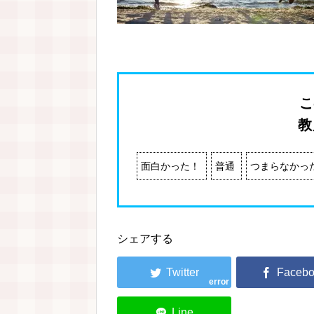
こ
教
面白かった！
普通
つまらなかっ
シェアする
error