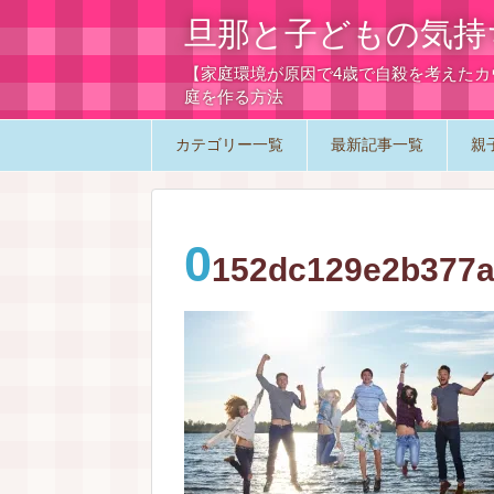
旦那と子どもの気持
【家庭環境が原因で4歳で自殺を考えた
庭を作る方法
カテゴリー一覧
最新記事一覧
親
0
152dc129e2b377a