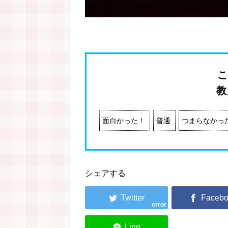
こ
教
面白かった！
普通
つまらなかっ
シェアする
error