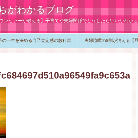
ちがわかるブログ
カウンセラーが教える】子育てや夫婦関係でどうしたらいいかわか
子の一生を決める自己肯定感の教科書
夫婦喧嘩の9割が消える【
fc684697d510a96549fa9c653a