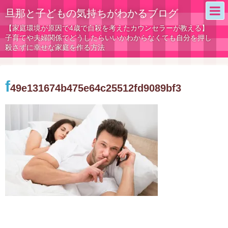
旦那と子どもの気持ちがわかるブログ
【家庭環境が原因で4歳で自殺を考えたカウンセラーが教える】
子育てや夫婦関係でどうしたらいいかわからなくても自分を押し
殺さずに幸せな家庭を作る方法
f
49e131674b475e64c25512fd9089bf3